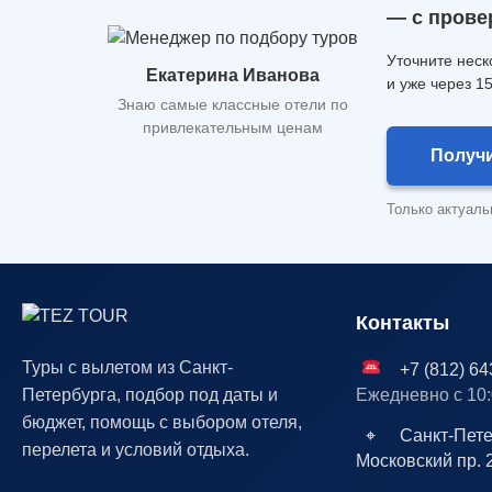
— с прове
Уточните неск
Екатерина Иванова
и уже через 1
Знаю самые классные отели по
привлекательным ценам
Получи
Только актуаль
Контакты
Туры с вылетом из Санкт-
+7 (812) 64
Петербурга, подбор под даты и
Ежедневно с 10:
бюджет, помощь с выбором отеля,
⌖
Санкт-Пете
перелета и условий отдыха.
Московский пр. 