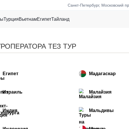
Санкт-Петербург, Московский пр
ры
Турция
Вьетнам
Египет
Тайланд
УРОПЕРАТОРА ТЕЗ ТУР
Египет
Мадагаскар
Израиль
Малайзия
Индия
Мальдивы
Индонезия
Мальта