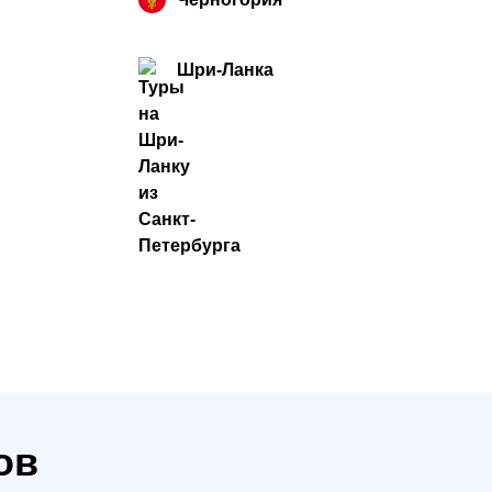
Шри-Ланка
ов