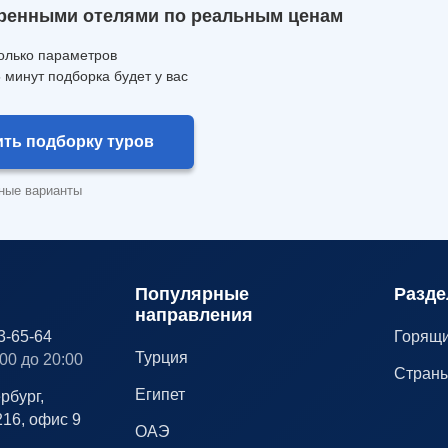
ренными отелями по реальным ценам
олько параметров
5 минут подборка будет у вас
ть подборку туров
ные варианты
Популярные
Разде
направления
3-65-64
Горящи
Турция
00 до 20:00
Стран
Египет
рбург,
216, офис 9
ОАЭ