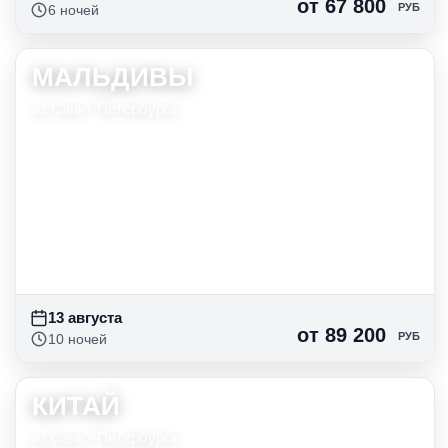
от 67 800
РУБ
6 ночей
МАЛЬДИВЫ
13 авг
6 нч
от 69 156
руб
из Санкт-Петербурга
14 авг
6 нч
от 69 156
руб
15 авг
6 нч
от 71 868
руб
16 авг
6 нч
от 67 800
руб
13 августа
от 89 200
РУБ
10 ночей
КИТАЙ
13 авг
10 нч
от 92 768
руб
из Санкт-Петербурга