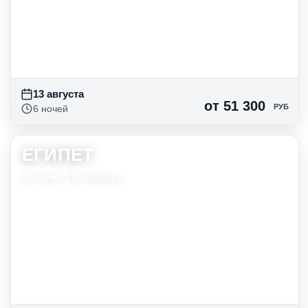
13 августа
от 51 300
РУБ
6 ночей
ЕГИПЕТ
13 авг
6 нч
от 51 813
руб
из Санкт-Петербурга
14 авг
6 нч
от 54 378
руб
15 авг
6 нч
от 51 300
руб
16 авг
6 нч
от 51 813
руб